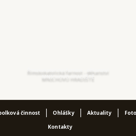
Římskokatolická farnost - děkanství
MNICHOVO HRADIŠTĚ
polková činnost
Ohlášky
Aktuality
Foto
Kontakty