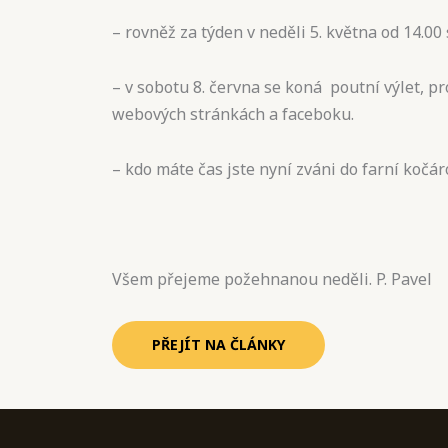
– rovněž za týden v neděli 5. května od 14.00 
– v sobotu 8. června se koná poutní výlet, p
webových stránkách a faceboku.
– kdo máte čas jste nyní zváni do farní kočá
Všem přejeme požehnanou neděli. P. Pavel
PŘEJÍT NA ČLÁNKY