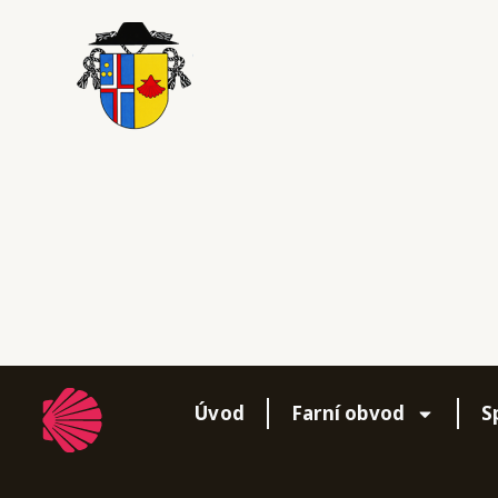
Přeskočit
na
obsah
Úvod
Farní obvod
S