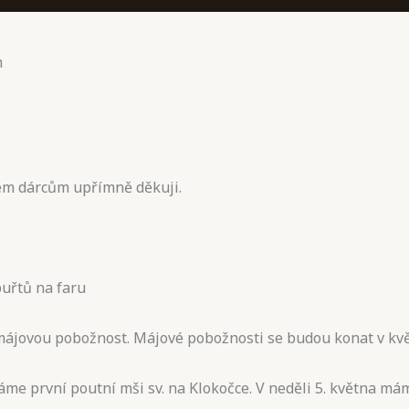
m
šem dárcům upřímně děkuji.
buřtů na faru
 májovou pobožnost. Májové pobožnosti se budou konat v kvě
áme první poutní mši sv. na Klokočce. V neděli 5. května mám