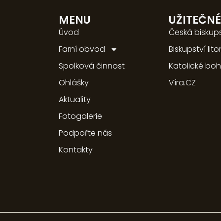
MENU
UŽITEČN
Úvod
Česká biskup
Farní obvod
Biskupství lit
Spolková činnost
Katolické bo
Ohlášky
Víra.CZ
Aktuality
Fotogalerie
Podpořte nás
Kontakty