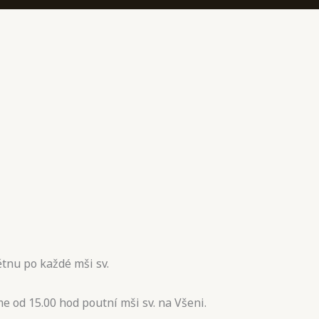
tnu po každé mši sv.
e od 15.00 hod poutní mši sv. na Všeni.