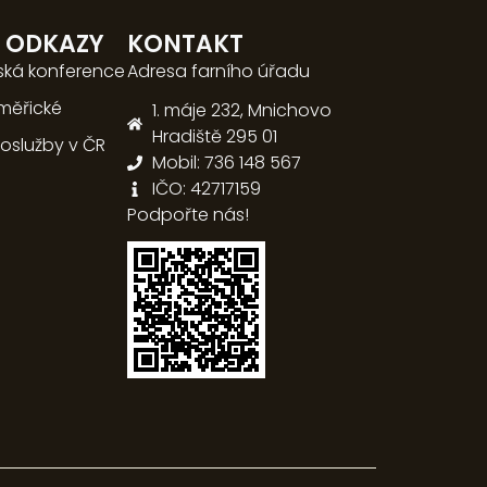
É ODKAZY
KONTAKT
ská konference
Adresa farního úřadu
oměřické
1. máje 232, Mnichovo
Hradiště 295 01
hoslužby v ČR
Mobil: 736 148 567
IČO: 42717159
Podpořte nás!